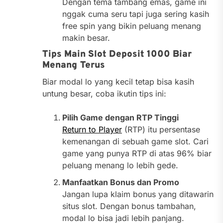
Dengan tema tambang emas, game ini
nggak cuma seru tapi juga sering kasih
free spin yang bikin peluang menang
makin besar.
Tips Main Slot Deposit 1000 Biar
Menang Terus
Biar modal lo yang kecil tetap bisa kasih
untung besar, coba ikutin tips ini:
Pilih Game dengan RTP Tinggi
Return to Player
(RTP) itu persentase
kemenangan di sebuah game slot. Cari
game yang punya RTP di atas 96% biar
peluang menang lo lebih gede.
Manfaatkan Bonus dan Promo
Jangan lupa klaim bonus yang ditawarin
situs slot. Dengan bonus tambahan,
modal lo bisa jadi lebih panjang.