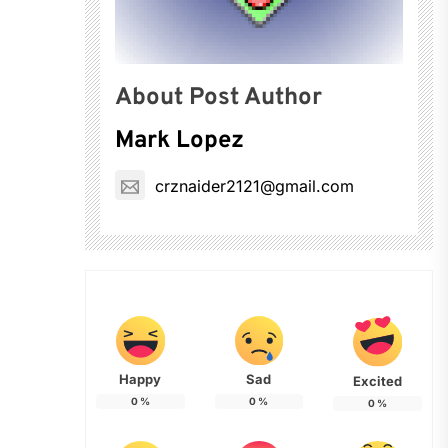
About Post Author
Mark Lopez
crznaider2121@gmail.com
Happy
Sad
Excited
0
%
0
%
0
%