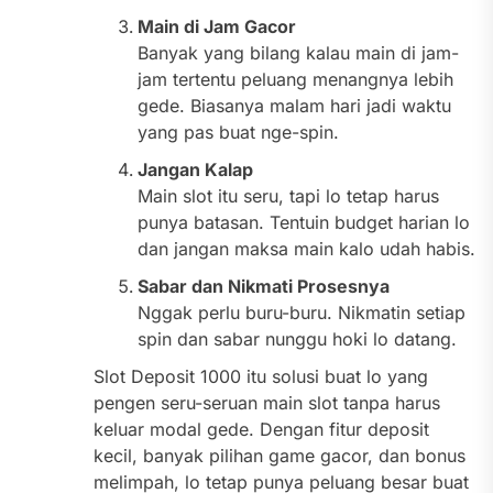
Main di Jam Gacor
Banyak yang bilang kalau main di jam-
jam tertentu peluang menangnya lebih
gede. Biasanya malam hari jadi waktu
yang pas buat nge-spin.
Jangan Kalap
Main slot itu seru, tapi lo tetap harus
punya batasan. Tentuin budget harian lo
dan jangan maksa main kalo udah habis.
Sabar dan Nikmati Prosesnya
Nggak perlu buru-buru. Nikmatin setiap
spin dan sabar nunggu hoki lo datang.
Slot Deposit 1000 itu solusi buat lo yang
pengen seru-seruan main slot tanpa harus
keluar modal gede. Dengan fitur deposit
kecil, banyak pilihan game gacor, dan bonus
melimpah, lo tetap punya peluang besar buat