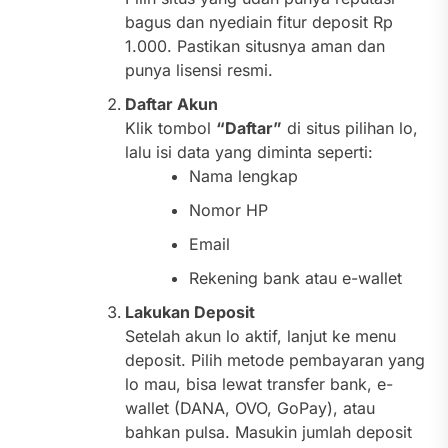
bagus dan nyediain fitur deposit Rp
1.000. Pastikan situsnya aman dan
punya lisensi resmi.
Daftar Akun
Klik tombol
“Daftar”
di situs pilihan lo,
lalu isi data yang diminta seperti:
Nama lengkap
Nomor HP
Email
Rekening bank atau e-wallet
Lakukan Deposit
Setelah akun lo aktif, lanjut ke menu
deposit. Pilih metode pembayaran yang
lo mau, bisa lewat transfer bank, e-
wallet (DANA, OVO, GoPay), atau
bahkan pulsa. Masukin jumlah deposit