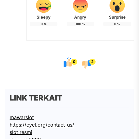
Sleepy
Angry
Surprise
0
%
100
%
0
%
0
2
LINK TERKAIT
mawarslot
https://cycl.org/contact-us/
slot resmi